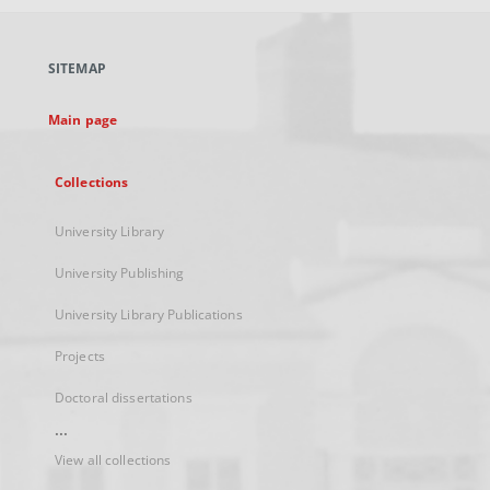
open
in
a
SITEMAP
new
tab
Main page
Collections
University Library
University Publishing
University Library Publications
Projects
Doctoral dissertations
...
View all collections