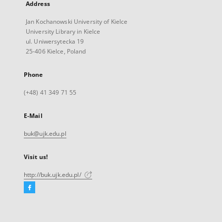
Address
Jan Kochanowski University of Kielce
University Library in Kielce
ul. Uniwersytecka 19
25-406 Kielce, Poland
Phone
(+48) 41 349 71 55
E-Mail
buk@ujk.edu.pl
Visit us!
http://buk.ujk.edu.pl/
Facebook
External
link,
will