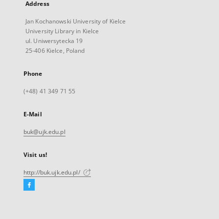
Address
Jan Kochanowski University of Kielce
University Library in Kielce
ul. Uniwersytecka 19
25-406 Kielce, Poland
Phone
(+48) 41 349 71 55
E-Mail
buk@ujk.edu.pl
Visit us!
http://buk.ujk.edu.pl/
Facebook
External
link,
will