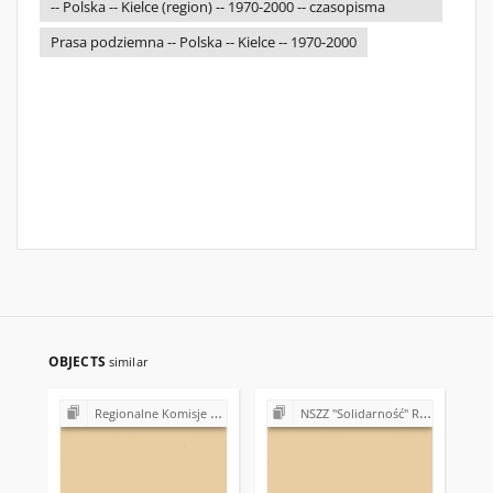
-- Polska -- Kielce (region) -- 1970-2000 -- czasopisma
Prasa podziemna -- Polska -- Kielce -- 1970-2000
OBJECTS
similar
Regionalne Komisje Koordynacyjne NSZZ "Solidarność"
NSZZ "Solidarność" Region Świętokrzyski (sprawy organizacyjne)