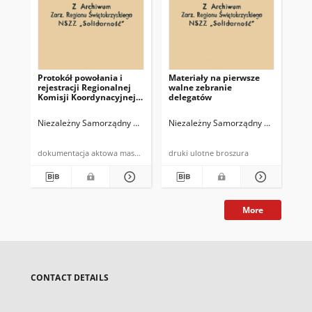
Protokół powołania i
Materiały na pierwsze
BIS
rejestracji Regionalnej
walne zebranie
in
Komisji Koordynacyjnej
delegatów
Sol
NSZZ "Solidarność"
Spółdzielczości Pracy
Niezależny Samorządny Związek Zawodowy "Solidarność" Region Święt
Niezależny Samorządny Związek Zawo
Nie
[Regionu
Świętokrzyskiego]
dokumentacja aktowa maszynopis
druki ulotne broszura
cza
More
CONTACT DETAILS