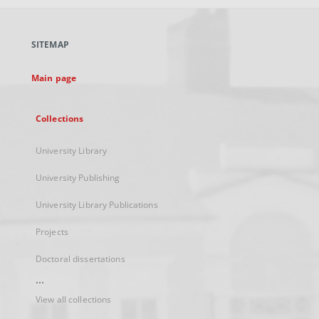
open
in
a
SITEMAP
new
tab
Main page
Collections
University Library
University Publishing
University Library Publications
Projects
Doctoral dissertations
...
View all collections