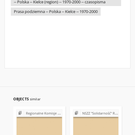
-- Polska -- Kielce (region) -- 1970-2000 -- czasopisma
Prasa podziemna -- Polska -- Kielce -- 1970-2000
OBJECTS
similar
Regionalne Komisje Koordynacyjne NSZZ "Solidarność"
NSZZ "Solidarność" Region Świętokrzyski (sprawy organizacyjne)