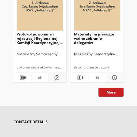
Protokół powołania i
Materiały na pierwsze
BIS
rejestracji Regionalnej
walne zebranie
in
Komisji Koordynacyjnej
delegatów
Sol
NSZZ "Solidarność"
Spółdzielczości Pracy
Niezależny Samorządny Związek Zawodowy "Solidarność" Region Święt
Niezależny Samorządny Związek Zawo
Nie
[Regionu
Świętokrzyskiego]
dokumentacja aktowa maszynopis
druki ulotne broszura
cza
More
CONTACT DETAILS