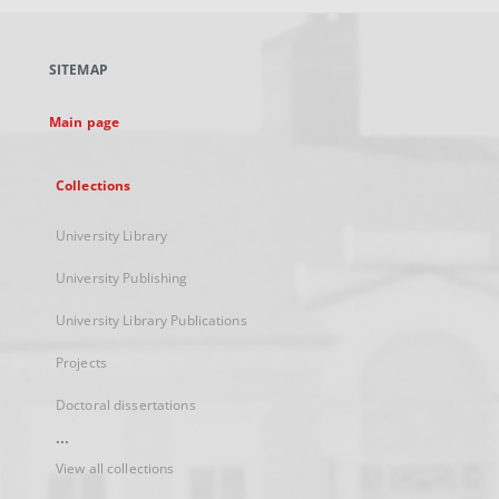
open
in
a
SITEMAP
new
tab
Main page
Collections
University Library
University Publishing
University Library Publications
Projects
Doctoral dissertations
...
View all collections