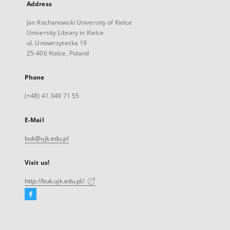
Address
Jan Kochanowski University of Kielce
University Library in Kielce
ul. Uniwersytecka 19
25-406 Kielce, Poland
Phone
(+48) 41 349 71 55
E-Mail
buk@ujk.edu.pl
Visit us!
http://buk.ujk.edu.pl/
Facebook
External
link,
will