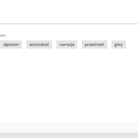
owe:
alpinizm
wzniosłość
narracja
przestrzeń
góry