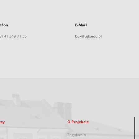
efon
E-Mail
8) 41 349 71 55
buk@ujk.edu.pl
ksy
O Projekcie
Regulamin