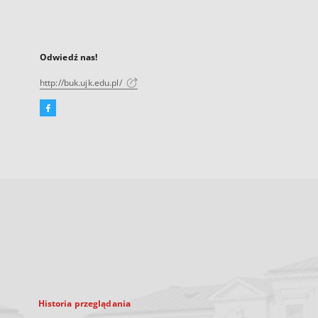
Odwiedź nas!
http://buk.ujk.edu.pl/
Facebook
Link
zewnętrzny,
otworzy
się
w
nowej
karcie
Historia przeglądania