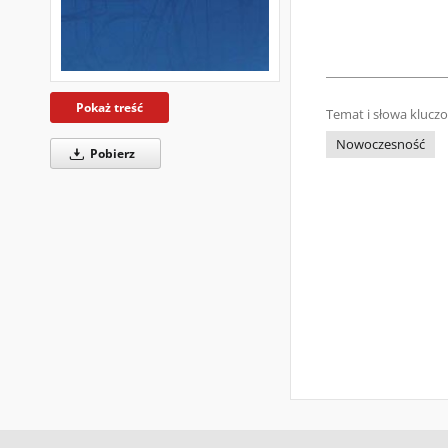
Pokaż treść
Temat i słowa klucz
Nowoczesność
Pobierz