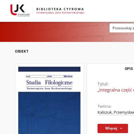
OBIEKT
OPIS
Tytuł:
„Integralna część
Twórca:
Kaliszuk, Przemysła
Więcej