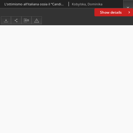
L’ottimismo all’italiana ossia il “Candido” nel XXI secolo
Kobylska, Dominika
Show details