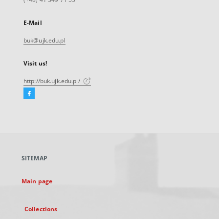
E-Mail
buk@ujk.edu.pl
Visit us!
http://buk.ujk.edu.pl/
Facebook
External
link,
will
open
in
a
SITEMAP
new
tab
Main page
Collections