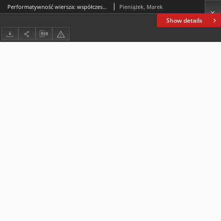
Performatywność wiersza: współczesne locus amoenus w olkuskich pejzażach
Pieniążek, Marek
Show details