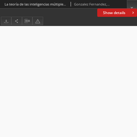
La teoría de las inteligencias múltiples y de los estilos de aprendizaje en la enseñanza de lengua extranjera
Gonzalez Fernandez, Javier
Show details