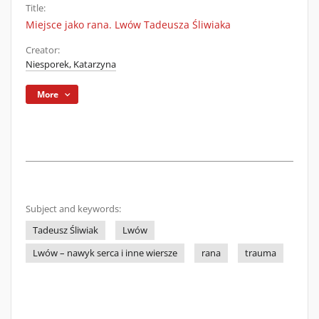
Title:
Miejsce jako rana. Lwów Tadeusza Śliwiaka
Creator:
Niesporek, Katarzyna
More
Subject and keywords:
Tadeusz Śliwiak
Lwów
Lwów – nawyk serca i inne wiersze
rana
trauma