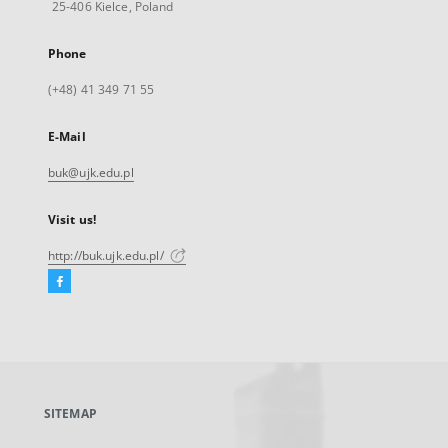
25-406 Kielce, Poland
Phone
(+48) 41 349 71 55
E-Mail
buk@ujk.edu.pl
Visit us!
http://buk.ujk.edu.pl/
Facebook
External
link,
will
open
in
a
SITEMAP
new
tab