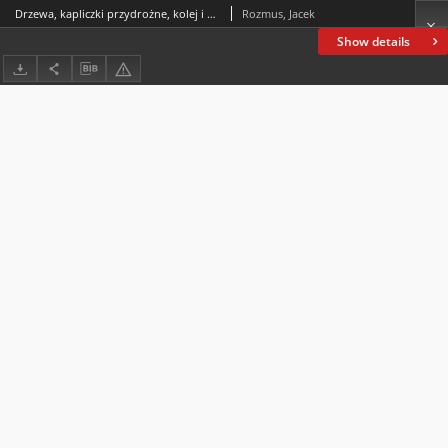
Drzewa, kapliczki przydrożne, kolej i „potłuczone kamieniska” jako formy pamięci w literackich krajobrazach Emila Zegadłowicza
Rozmus, Jacek
Show details