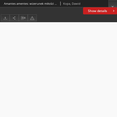
Amantes amentes: wizerunek miłości w miejscach spustoszonych przez wojnę w powieści Jacka Komudy „Samozwaniec. Moskiewska ladacznica”
Kopa, Dawid
Show details