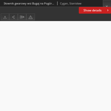
Słownik gwarowy wsi Bugaj na Pogórzu (gm. Biecz, pow. Gorlice) Haliny Karaś jako źródło przejawów świadomości językowej mieszkańców wsi
Cygan, Stanisław
Show details