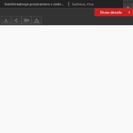
Sverkhrealnoye prostranstvo v izobrazhenii Andreya Belogo
Gazheva, Inna
Show details