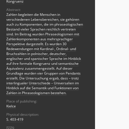
Kongruenz
Abstract:
Zahlen begleiten die Menschen in
verschiedenen Lebensbereichen, sie gehören
auch zu Komponenten, die im phraseologischen
Bestand vieler Sprachen reichlich vertreten
sind. Im Beitrag wurden Phraseologismen mit
Zahlenkomponenten aus mehrsprachiger
Perspektive dargestellt. Es wurden 30
Redewendungen mit Kardinal-, Ordinal- und
Bruchzahlen in polnischer, deutscher,
englischer und spanischer Sprache im Hinblick
auf ihre formale Kongruenz und semantische
Äquivalenz zusammengestellt. Auf dieser
Grundlage wurden vier Gruppen von Pendants
erstellt. Die Untersuchung ergab, dass – trotz
interlingualer Unterschiede – Universalien im
Hinblick auf die Semantik und Funktionen von
Zahlen in Phraseologismen bestehen.
Place of publishing:
Kielce
Physical description:
S. 403-419
ISSN: