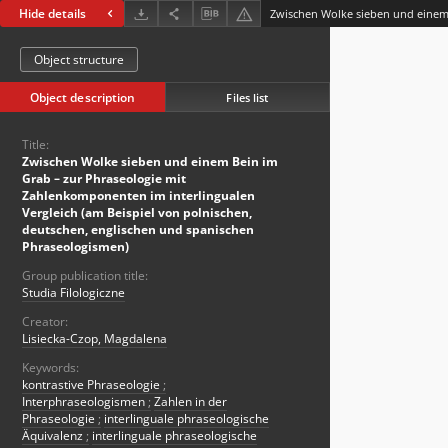
Hide details
Object structure
Object description
Files list
Title:
Zwischen Wolke sieben und einem Bein im
Grab – zur Phraseologie mit
Zahlenkomponenten im interlingualen
Vergleich (am Beispiel von polnischen,
deutschen, englischen und spanischen
Phraseologismen)
Group publication title:
Studia Filologiczne
Creator:
Lisiecka-Czop, Magdalena
Keywords:
kontrastive Phraseologie
;
Interphraseologismen
;
Zahlen in der
Phraseologie
;
interlinguale phraseologische
Äquivalenz
;
interlinguale phraseologische