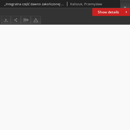
„Integralna część dawno zakończonej wspinaczki”. Krótkie prozy współczesnych polskich alpinistów
Kaliszuk, Przemysław
Show details