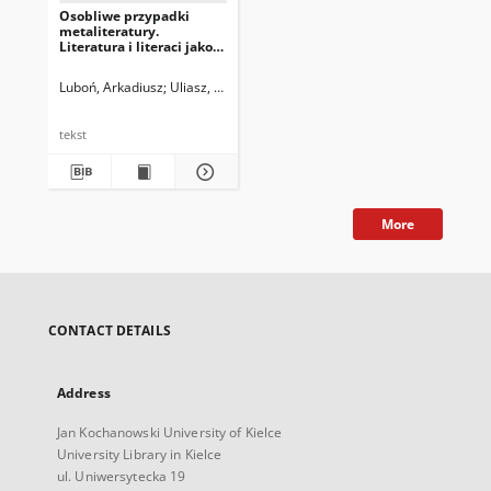
Osobliwe przypadki
metaliteratury.
Literatura i literaci jako
wątek tematyczny w
twórczości Edmunda
Luboń, Arkadiusz
Uliasz, Stanisław
Trzaskowski, Zbigniew. Red.
Niziurskiego
tekst
More
CONTACT DETAILS
Address
Jan Kochanowski University of Kielce
University Library in Kielce
ul. Uniwersytecka 19