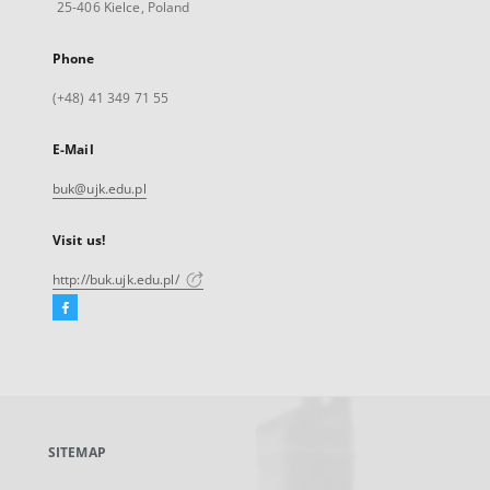
25-406 Kielce, Poland
Phone
(+48) 41 349 71 55
E-Mail
buk@ujk.edu.pl
Visit us!
http://buk.ujk.edu.pl/
Facebook
External
link,
will
open
in
a
SITEMAP
new
tab