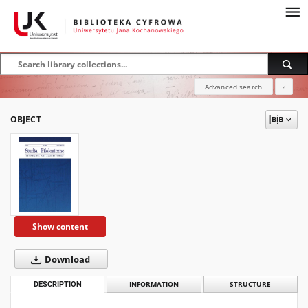
Advanced search
?
OBJECT
Show content
Download
DESCRIPTION
INFORMATION
STRUCTURE