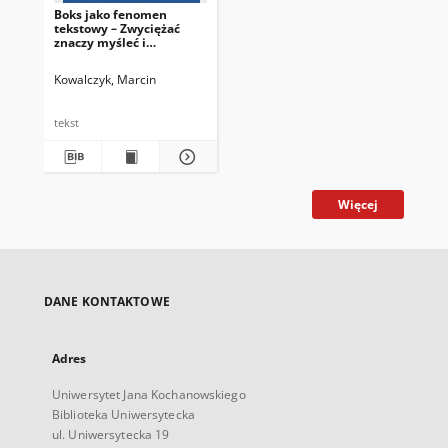
Boks jako fenomen
tekstowy – Zwyciężać
znaczy myśleć i
pięściarskie przesłanie
Leopolda Tyrmanda
Kowalczyk, Marcin
tekst
Więcej
DANE KONTAKTOWE
Adres
Uniwersytet Jana Kochanowskiego
Biblioteka Uniwersytecka
ul. Uniwersytecka 19