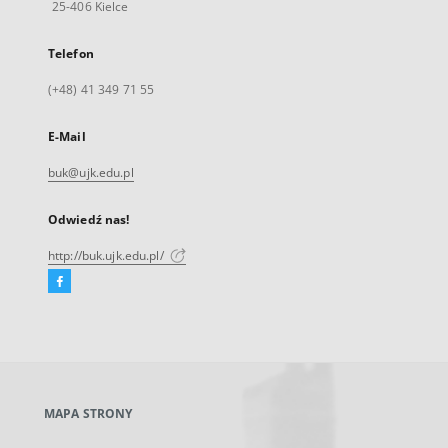
25-406 Kielce
Telefon
(+48) 41 349 71 55
E-Mail
buk@ujk.edu.pl
Odwiedź nas!
http://buk.ujk.edu.pl/
Facebook
Link
zewnętrzny,
otworzy
się
w
nowej
MAPA STRONY
karcie