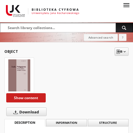
Advanced search
?
OBJECT
Show content
Download
DESCRIPTION
INFORMATION
STRUCTURE