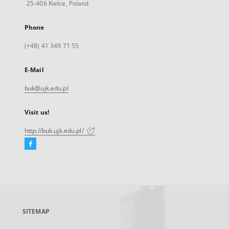
25-406 Kielce, Poland
Phone
(+48) 41 349 71 55
E-Mail
buk@ujk.edu.pl
Visit us!
http://buk.ujk.edu.pl/
Facebook
External
link,
will
open
in
a
SITEMAP
new
tab