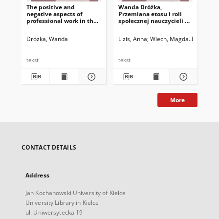
The positive and
Wanda Dróżka,
negative aspects of
Przemiana etosu i roli
professional work in the
społecznej nauczycieli w
experience of teachers
świetle badań
biograficznych
Dróżka, Wanda
Lizis, Anna
Wiech, Magda
Matyjas, 
tekst
tekst
More
CONTACT DETAILS
Address
Jan Kochanowski University of Kielce
University Library in Kielce
ul. Uniwersytecka 19