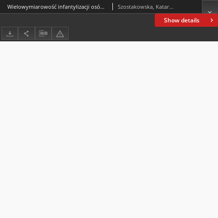
Wielowymiarowość infantylizacji osób starszych – wyniki badań
Szostakowska, Katarzyna
Show details