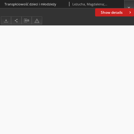
Transpłciowość dzieci i młodzieży
Leżucha, Magdalena; Czerwiec, Karolina
Show details