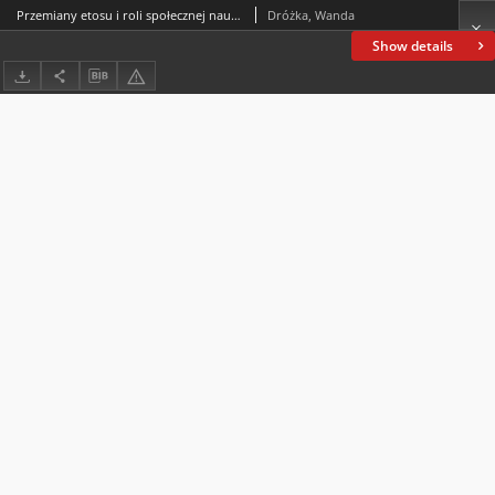
Przemiany etosu i roli społecznej nauczyciela w świetle badań biograficznych
Dróżka, Wanda
Show details