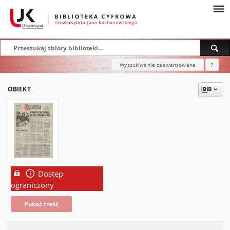
Wyszukiwanie zaawansowane
?
OBIEKT
Dostęp
ograniczony
Pokaż treść