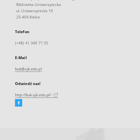
Biblioteka Uniwersytecka
ul. Uniwersytecka 19
25-406 Kielce
Telefon
(+48) 41 349 71 55
E-Mail
buk@ujk.edu.pl
Odwiedź nas!
http://buk.ujk.edu.pl/
Facebook
Link
zewnętrzny,
otworzy
się
w
nowej