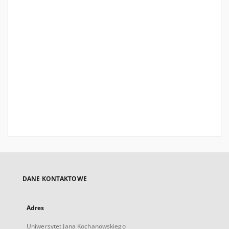
DANE KONTAKTOWE
Adres
Uniwersytet Jana Kochanowskiego