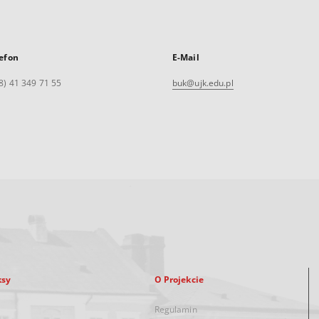
efon
E-Mail
8) 41 349 71 55
buk@ujk.edu.pl
ksy
O Projekcie
Regulamin