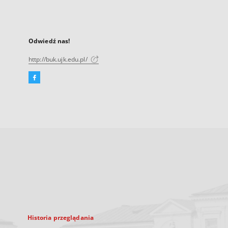
Odwiedź nas!
http://buk.ujk.edu.pl/
Facebook
Link
zewnętrzny,
otworzy
się
w
nowej
karcie
Historia przeglądania