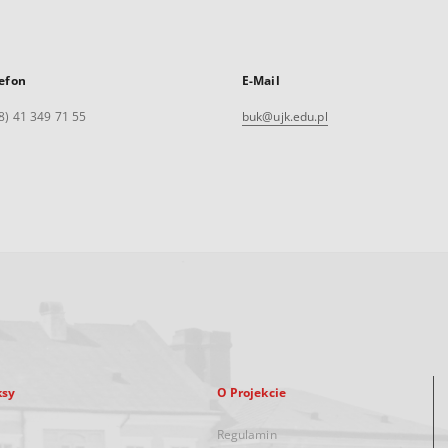
efon
E-Mail
8) 41 349 71 55
buk@ujk.edu.pl
ksy
O Projekcie
Regulamin