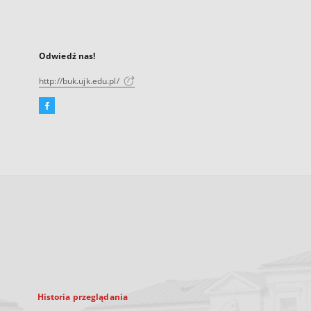
Odwiedź nas!
http://buk.ujk.edu.pl/
Facebook
Link
zewnętrzny,
otworzy
się
w
nowej
karcie
Historia przeglądania