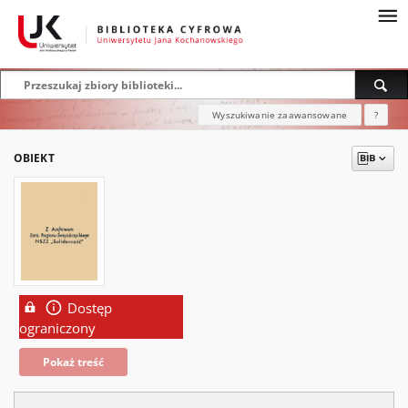
Wyszukiwanie zaawansowane
?
OBIEKT
Dostęp
ograniczony
Pokaż treść