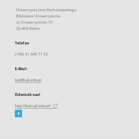
Uniwersytet Jana Kochanowskiego
Biblioteka Uniwersytecka
ul. Uniwersytecka 19
25-406 Kielce
Telefon
(+48) 41 349 71 55
E-Mail
buk@ujk.edu.pl
Odwiedź nas!
http://buk.ujk.edu.pl/
Facebook
Link
zewnętrzny,
otworzy
się