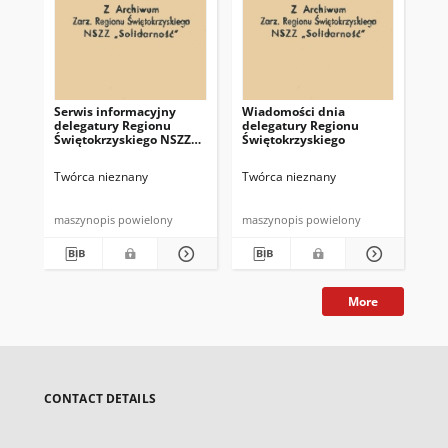
Serwis informacyjny
Wiadomości dnia
Uc
delegatury Regionu
delegatury Regionu
Re
Świętokrzyskiego NSZZ
Świętokrzyskiego
Św
"Solidarność"
"So
z d
Twórca nieznany
Twórca nieznany
Twó
maszynopis powielony
maszynopis powielony
mas
More
CONTACT DETAILS