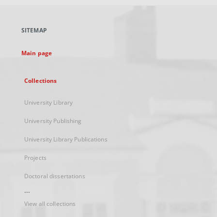
open
in
a
SITEMAP
new
tab
Main page
Collections
University Library
University Publishing
University Library Publications
Projects
Doctoral dissertations
...
View all collections