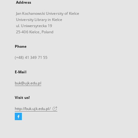
Address
Jan Kochanowski University of Kielce
University Library in Kielce
ul. Uniwersytecka 19
25-406 Kielce, Poland
Phone
(+48) 41 349 71 55
E-Mail
buk@ujk.edu.pl
Visit us!
http://buk.ujk.edu.pl/
Facebook
External
link,
will