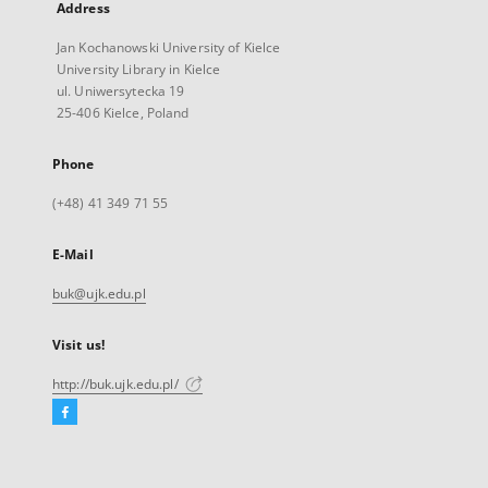
Address
Jan Kochanowski University of Kielce
University Library in Kielce
ul. Uniwersytecka 19
25-406 Kielce, Poland
Phone
(+48) 41 349 71 55
E-Mail
buk@ujk.edu.pl
Visit us!
http://buk.ujk.edu.pl/
Facebook
External
link,
will