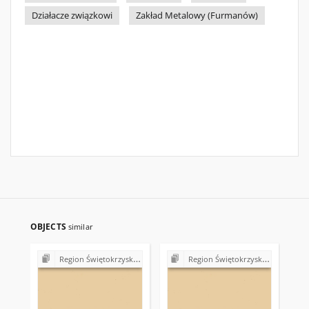
Działacze związkowi
Zakład Metalowy (Furmanów)
OBJECTS
similar
Region Świętokrzyski NSZZ "Solidarność". Delegatura Starachowice
Region Świętokrzyski NSZZ "Solidarność". Delegatura Starachowice