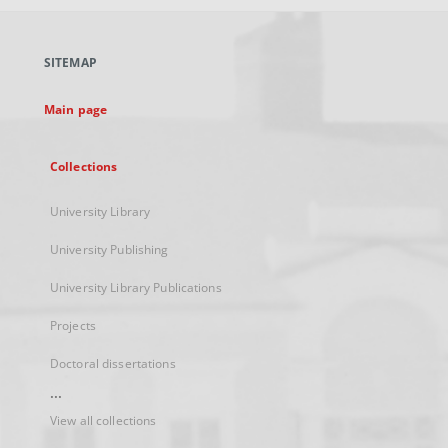
open
in
a
SITEMAP
new
tab
Main page
Collections
University Library
University Publishing
University Library Publications
Projects
Doctoral dissertations
...
View all collections