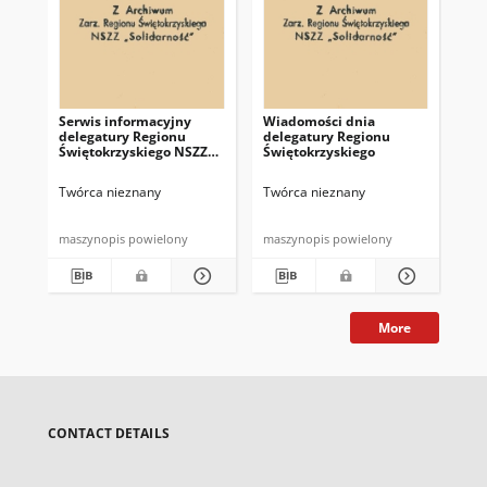
Serwis informacyjny
Wiadomości dnia
Uc
delegatury Regionu
delegatury Regionu
Re
Świętokrzyskiego NSZZ
Świętokrzyskiego
Św
"Solidarność"
"So
z d
Twórca nieznany
Twórca nieznany
Twó
maszynopis powielony
maszynopis powielony
mas
More
CONTACT DETAILS