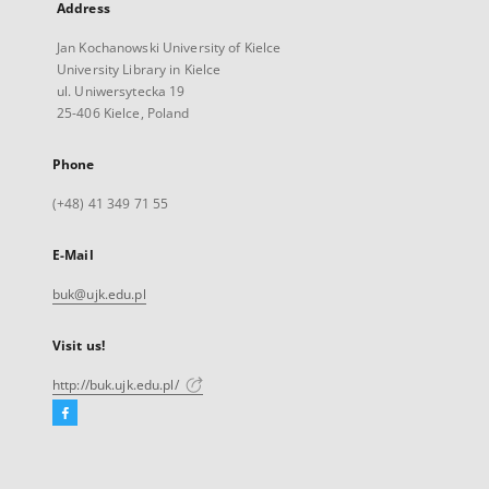
Address
Jan Kochanowski University of Kielce
University Library in Kielce
ul. Uniwersytecka 19
25-406 Kielce, Poland
Phone
(+48) 41 349 71 55
E-Mail
buk@ujk.edu.pl
Visit us!
http://buk.ujk.edu.pl/
Facebook
External
link,
will