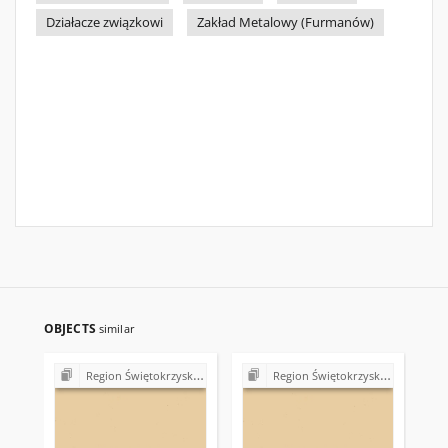
Działacze związkowi
Zakład Metalowy (Furmanów)
OBJECTS
similar
Region Świętokrzyski NSZZ "Solidarność". Delegatura Starachowice
Region Świętokrzyski NSZZ "Solidarność". Delegatura Starachowice