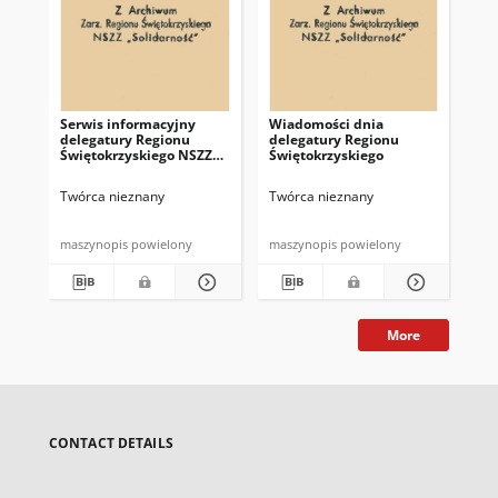
Serwis informacyjny
Wiadomości dnia
Uc
delegatury Regionu
delegatury Regionu
Re
Świętokrzyskiego NSZZ
Świętokrzyskiego
Św
"Solidarność"
"So
z d
Twórca nieznany
Twórca nieznany
Twó
maszynopis powielony
maszynopis powielony
mas
More
CONTACT DETAILS