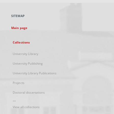
open
in
a
SITEMAP
new
tab
Main page
Collections
University Library
University Publishing
University Library Publications
Projects
Doctoral dissertations
...
View all collections