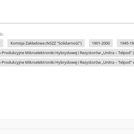
s:
"
Komisja Zakładowa (NSZZ "Solidarność")
1901-2000
1945-19
rodukcyjne Mikroelektroniki Hybrydowej i Rezystorów „Unitra – Telpod” 
rodukcyjne Mikroelektroniki Hybrydowej i Rezystorów „Unitra – Telpod” w 