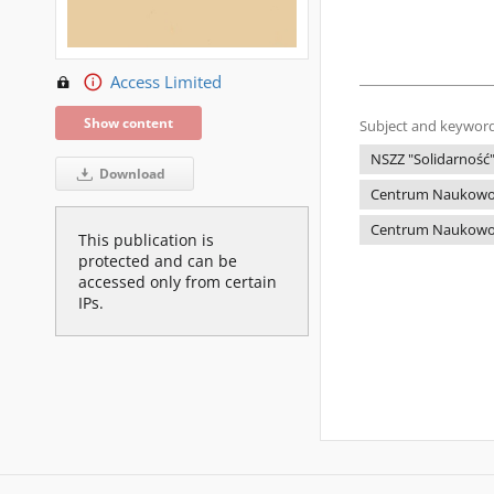
Access Limited
Show content
Subject and keyword
NSZZ "Solidarność
Download
Centrum Naukowo-P
Centrum Naukowo-P
This publication is
protected and can be
accessed only from certain
IPs.