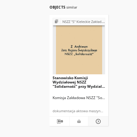
OBJECTS
similar
NSZZ "S" Kieleckie Zakłady Przemysłu Wapienniczego Miedzianka k/Kielc
Stanowisko Komisji
Wydziałowej NSZZ
"Solidarność" przy Wydziale
"Jaworznia" w sprawie
pisma Dyrekcji z dnia
Komisja Zakładowa NSZZ "Solidarność" w Wydzial
28.10.81r.
dokumentacja aktowa maszynopis