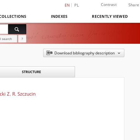
Contrast
Share
EN
PL
COLLECTIONS
INDEXES
RECENTLY VIEWED
 search
?
Download bibliography description
STRUCTURE
ki Z. R. Szczucin