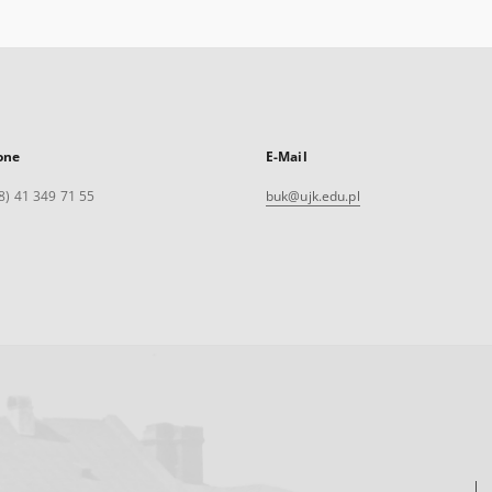
one
E-Mail
8) 41 349 71 55
buk@ujk.edu.pl