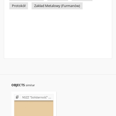
Protokół
Zakład Metalowy (Furmanów)
OBJECTS
similar
NSZZ "Solidarność" w różnych zakładach pracy objętych działalnością Zarządu Regionu Świętokrzyskiego