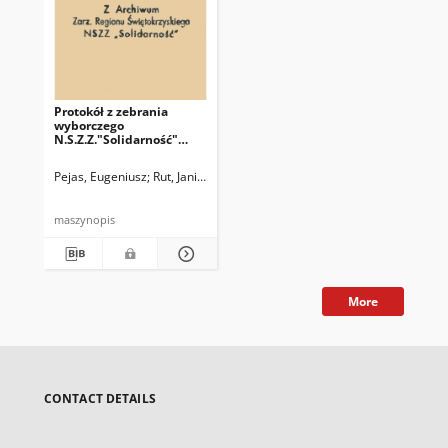
Protokół z zebrania
wyborczego
N.S.Z.Z."Solidarność"
odbytego w dniu 8
grudnia 1980r. w
Pejas, Eugeniusz
Rut, Janina
Zakładzie Metalowym w
Furmanowie
maszynopis
More
CONTACT DETAILS