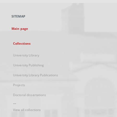
open
in
a
SITEMAP
new
tab
Main page
Collections
University Library
University Publishing
University Library Publications
Projects
Doctoral dissertations
...
View all collections