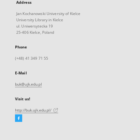
Address
Jan Kochanowski University of Kielce
University Library in Kielce
ul. Uniwersytecka 19
25-406 Kielce, Poland
Phone
(+48) 41 349 71 55
E-Mail
buk@ujk.edu.pl
Visit us!
http://buk.ujk.edu.pl/
Facebook
External
link,
will