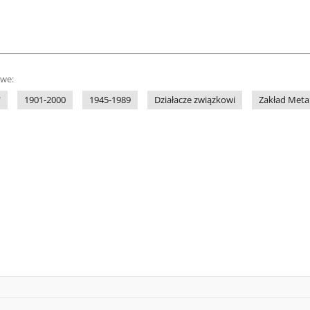
owe:
"
1901-2000
1945-1989
Działacze związkowi
Zakład Met