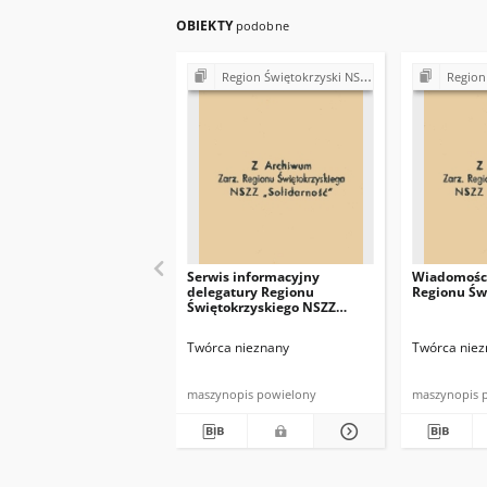
OBIEKTY
podobne
Region Świętokrzyski NSZZ "Solidarność". Delegatura Starachowice
Region Świętokrzys
Serwis informacyjny
Wiadomości
delegatury Regionu
Regionu Św
Świętokrzyskiego NSZZ
"Solidarność"
Twórca nieznany
Twórca niez
maszynopis powielony
maszynopis 