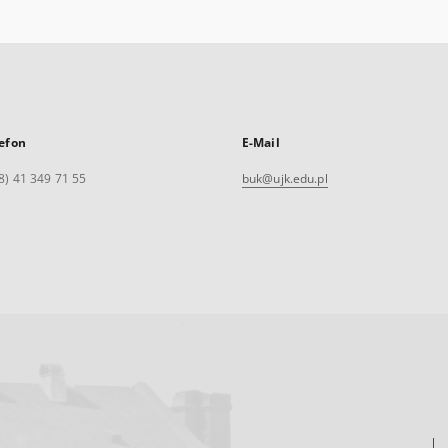
efon
E-Mail
8) 41 349 71 55
buk@ujk.edu.pl