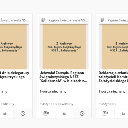
ki NSZZ "Solidarność". Delegatura Starachowice
Region Świętokrzyski NSZZ "Solidarność". Delegatura Starachowice
Region Świętokrzyski NSZZ "Solidarn
 dnia delegatury
Uchwała! Zarządu Regionu
Deklaracja człon
iętokrzyskiego
Świętokrzyskiego NSZZ
założycieli Komit
"Solidarność" w Kielcach z
Założycielskiego
dna 8 sierpnia 1981 r.
nany
Twórca nieznany
Twórca nieznany
powielony
maszynopis powielony
maszynopis