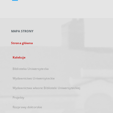
Link
zewnętrzny,
otworzy
się
w
nowej
MAPA STRONY
karcie
Strona główna
Kolekcje
Biblioteka Uniwersytecka
Wydawnictwo Uniwersyteckie
Wydawnictwa własne Biblioteki Uniwersyteckiej
Projekty
Rozprawy doktorskie