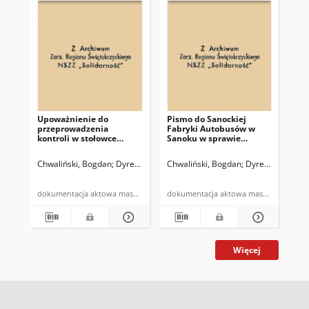
Upoważnienie do
Pismo do Sanockiej
Pi
przeprowadzenia
Fabryki Autobusów w
Fa
kontroli w stołowce
Sanoku w sprawie
sp
pracowniczej i
wygospodarowania
za
przedszkolu zakładowym
oszczędności ziemniaków
Chwaliński, Bogdan
Dyrektor Państwowego Gospodarstwa Ogrodnicze
Chwaliński, Bogdan
Dyrektor Państ
Pań
dokumentacja aktowa maszynopis
dokumentacja aktowa maszynopis
Więcej