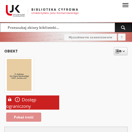
Wyszukiwanie zaawansowane
?
OBIEKT
Dostęp
ograniczony
Pokaż treść