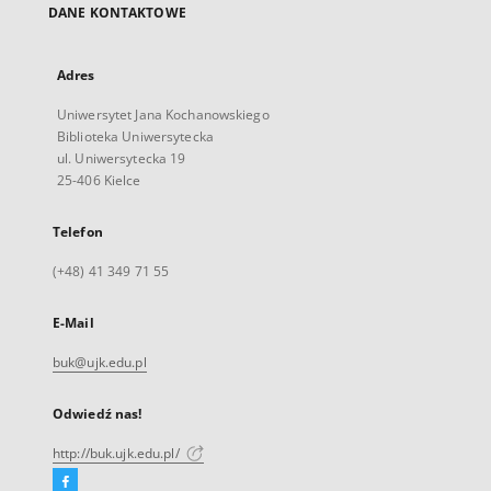
DANE KONTAKTOWE
Adres
Uniwersytet Jana Kochanowskiego
Biblioteka Uniwersytecka
ul. Uniwersytecka 19
25-406 Kielce
Telefon
(+48) 41 349 71 55
E-Mail
buk@ujk.edu.pl
Odwiedź nas!
http://buk.ujk.edu.pl/
Facebook