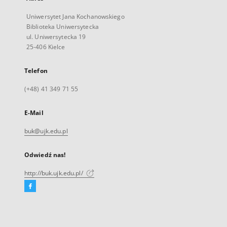
Uniwersytet Jana Kochanowskiego
Biblioteka Uniwersytecka
ul. Uniwersytecka 19
25-406 Kielce
Telefon
(+48) 41 349 71 55
E-Mail
buk@ujk.edu.pl
Odwiedź nas!
http://buk.ujk.edu.pl/
Facebook
Link
zewnętrzny,
otworzy
się