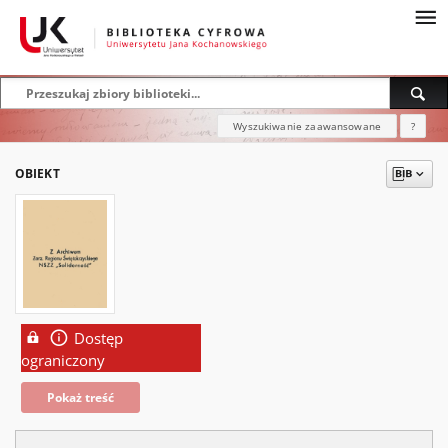
Wyszukiwanie zaawansowane
?
OBIEKT
Dostęp
ograniczony
Pokaż treść