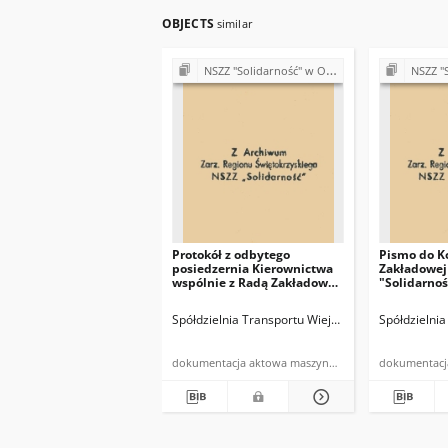
OBJECTS
similar
NSZZ "Solidarność" w Oddziale Transportu Wiejskiego w Kazimierzy Wielkiej
NSZZ "Solidarność" w O
Protokół z odbytego
Pismo do K
posiedzernia Kierownictwa
Zakładowej
wspólnie z Radą Zakładową
"Solidarnoś
NSZZPH i S i KP.NSZZ
"Solidarność"
Spółdzielnia Transportu Wiejskiego w Kielcach
Spółdzielnia
dokumentacja aktowa maszynopis