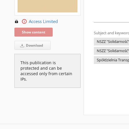
Access Limited
Show content
Subject and keyword
NSZZ "Solidarność
Download
NSZZ "Solidarność"
Spółdzielnia Trans
This publication is
protected and can be
accessed only from certain
IPs.