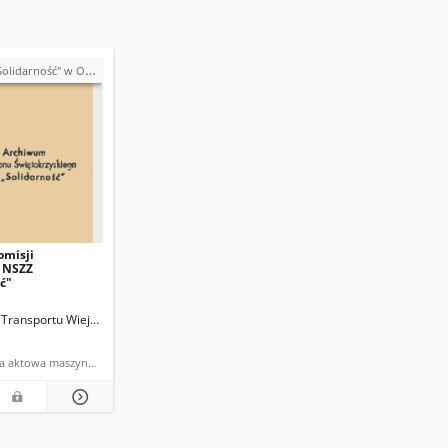
ddziale Transportu Wiejskiego w Kazimierzy Wielkiej
omisji
 NSZZ
ć"
 Transportu Wiejskiego w Kielcach o/Kazimierza Wielka
Nowak, Stanisław
dokumentacja aktowa maszynopis