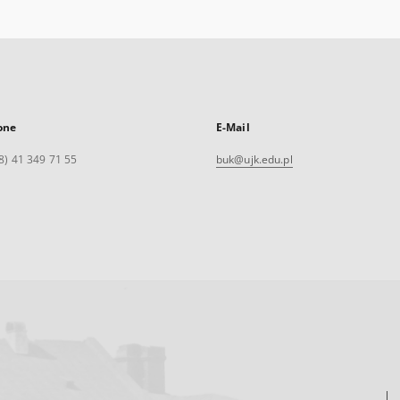
one
E-Mail
8) 41 349 71 55
buk@ujk.edu.pl