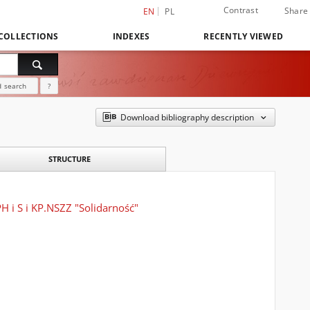
Contrast
Share
EN
PL
COLLECTIONS
INDEXES
RECENTLY VIEWED
 search
?
Download bibliography description
STRUCTURE
 i S i KP.NSZZ "Solidarność"