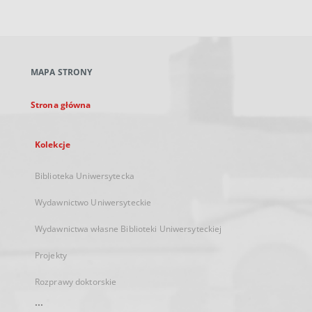
zewnętrzny,
otworzy
się
w
nowej
MAPA STRONY
karcie
Strona główna
Kolekcje
Biblioteka Uniwersytecka
Wydawnictwo Uniwersyteckie
Wydawnictwa własne Biblioteki Uniwersyteckiej
Projekty
Rozprawy doktorskie
...