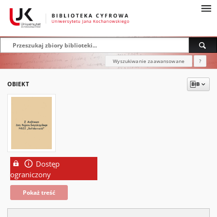
Wyszukiwanie zaawansowane
?
OBIEKT
Dostęp
ograniczony
Pokaż treść