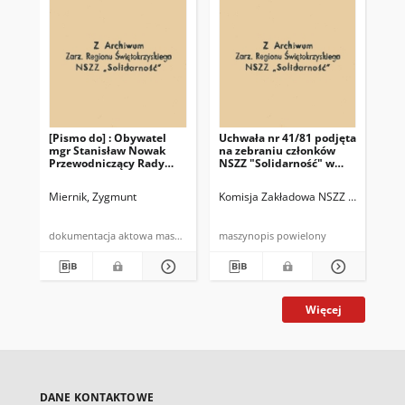
[Pismo do] : Obywatel
Uchwała nr 41/81 podjęta
Z N
mgr Stanisław Nowak
na zebraniu członków
Za
Przewodniczący Rady
NSZZ "Solidarność" w
Hut
Nadzorczej Gminnej
MPK Starachowice w
ko
Spółdzielni "Samopomoc
dniu 7.10.81r
od
Miernik, Zygmunt
Komisja Zakładowa NSZZ "Solidarnoś
Kom
Chłopska" w Bodzentynie
dokumentacja aktowa maszynopis
maszynopis powielony
Więcej
DANE KONTAKTOWE