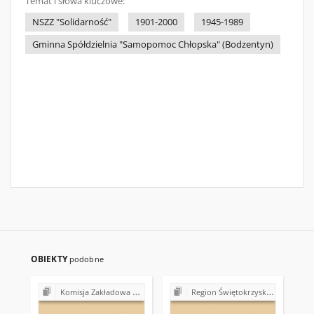
Temat i słowa kluczowe:
NSZZ "Solidarność"
1901-2000
1945-1989
Gminna Spółdzielnia "Samopomoc Chłopska" (Bodzentyn)
OBIEKTY
podobne
Komisja Zakładowa NSZZ "Solidarność" przy Gminnej Spółdzielni "Samopomoc Chłopska" w Bodzentynie
Region Świętokrzyski NSZZ "Solidarność". Delegatura Starachowice