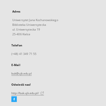
Adres
Uniwersytet Jana Kochanowskiego
Biblioteka Uniwersytecka
ul. Uniwersytecka 19
25-406 Kielce
Telefon
(+48) 41 349 71 55
E-Mail
buk@ujk.edu.pl
Odwiedź nas!
http://buk.ujk.edu.pl/
Facebook
Link