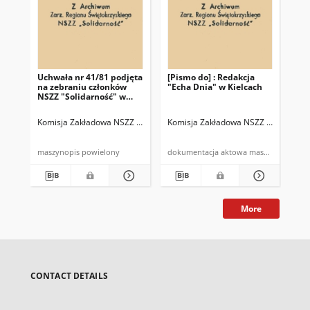
Uchwała nr 41/81 podjęta
[Pismo do] : Redakcja
[Pi
na zebraniu członków
"Echa Dnia" w Kielcach
Pr
NSZZ "Solidarność" w
Nad
MPK Starachowice w
Bo
dniu 7.10.81r
Komisja Zakładowa NSZZ "Solidarność"
Komisja Zakładowa NSZZ "Solidarnoś
Kom
maszynopis powielony
dokumentacja aktowa maszynopis
More
CONTACT DETAILS