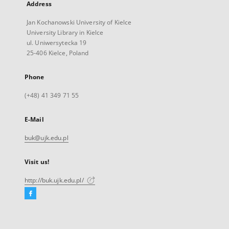
Address
Jan Kochanowski University of Kielce
University Library in Kielce
ul. Uniwersytecka 19
25-406 Kielce, Poland
Phone
(+48) 41 349 71 55
E-Mail
buk@ujk.edu.pl
Visit us!
http://buk.ujk.edu.pl/
Facebook
External
link,
will