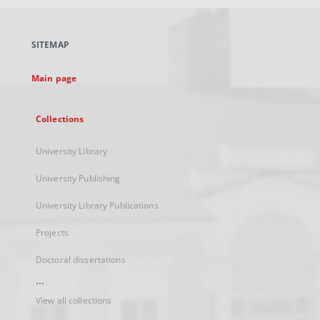
open
in
a
SITEMAP
new
tab
Main page
Collections
University Library
University Publishing
University Library Publications
Projects
Doctoral dissertations
...
View all collections