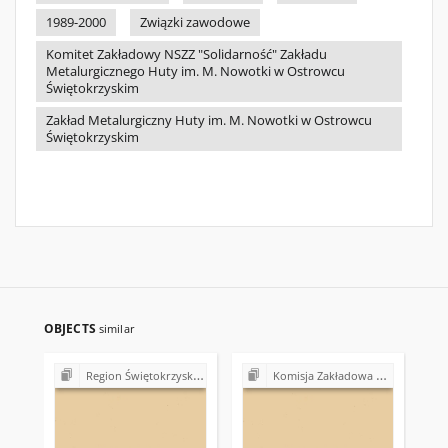
1989-2000
Związki zawodowe
Komitet Zakładowy NSZZ "Solidarność" Zakładu
Metalurgicznego Huty im. M. Nowotki w Ostrowcu
Świętokrzyskim
Zakład Metalurgiczny Huty im. M. Nowotki w Ostrowcu
Świętokrzyskim
OBJECTS
similar
Region Świętokrzyski NSZZ "Solidarność". Delegatura Starachowice
Komisja Zakładowa NSZZ "Solidarność" przy Gminnej Spółdzielni "Samopomoc Chłopska" w Bodzentynie