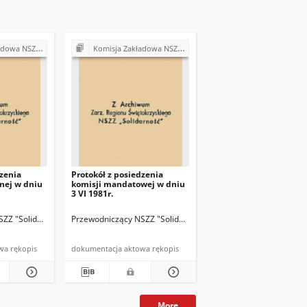
zielni "Samopomoc Chłopska" w Bodzentynie
Komisja Zakładowa NSZZ "Solidarność" przy Gminnej Spółdzielni "Samopomoc Chłopska" w Bodzentynie
dzenia
Protokół z posiedzenia
jnej w dniu
komisji mandatowej w dniu
3 VI 1981r.
ZZ "Solidarność" przy GS Bodzentyn
Przewodniczący NSZZ "Solidarność" przy GS Bodzentyn
dokumentacja aktowa rękopis
dokumentacja aktowa rękopis
More