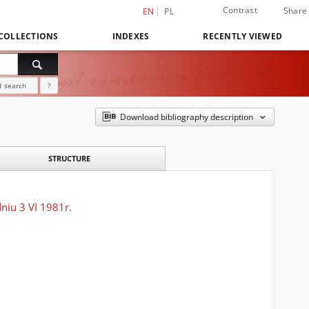
Contrast
Share
EN
PL
COLLECTIONS
INDEXES
RECENTLY VIEWED
 search
?
Download bibliography description
STRUCTURE
niu 3 VI 1981r.