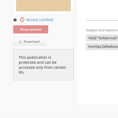
Access Limited
Show content
Subject and keyword
NSZZ "Solidarność
Download
Komisja Zakładowa
This publication is
protected and can be
accessed only from certain
IPs.