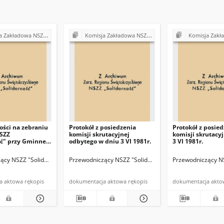
arność" przy Gminnej Spółdzielni "Samopomoc Chłopska" w Bodzentynie
Komisja Zakładowa NSZZ "Solidarność" przy Gminnej Spółdzielni "Samopomoc Chłopska" w Bodzentynie
Komisja Zakładowa NSZZ "Solidarność" przy Gminnej Spółd
ości na zebraniu
Protokół z posiedzenia
Protokół z posie
SZZ
komisji skrutacyjnej
komisji skrutacy
ść" przy Gminnej
odbytego w dniu 3 VI 1981r.
3 VI 1981r.
 "SCh" w
 w dniu 3 VI
ący NSZZ "Solidarność" przy GS Bodzentyn
Przewodniczący NSZZ "Solidarność" przy GS Bodzentyn
Przewodniczący NS
dokumentacja aktowa rękopis
dokumentacja aktowa rękopis