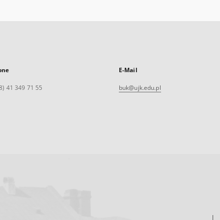
one
E-Mail
8) 41 349 71 55
buk@ujk.edu.pl