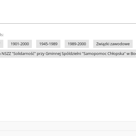
s:
"
1901-2000
1945-1989
1989-2000
Związki zawodowe
 NSZZ "Solidarność" przy Gminnej Spóldzielni "Samopomoc Chłopska" w Bo