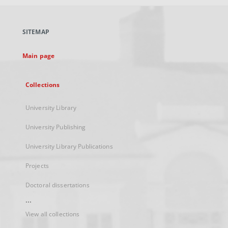
open
in
a
SITEMAP
new
tab
Main page
Collections
University Library
University Publishing
University Library Publications
Projects
Doctoral dissertations
...
View all collections