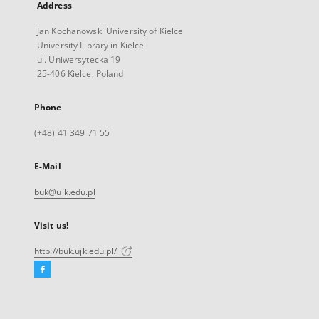
Address
Jan Kochanowski University of Kielce
University Library in Kielce
ul. Uniwersytecka 19
25-406 Kielce, Poland
Phone
(+48) 41 349 71 55
E-Mail
buk@ujk.edu.pl
Visit us!
http://buk.ujk.edu.pl/
Facebook
External
link,
will