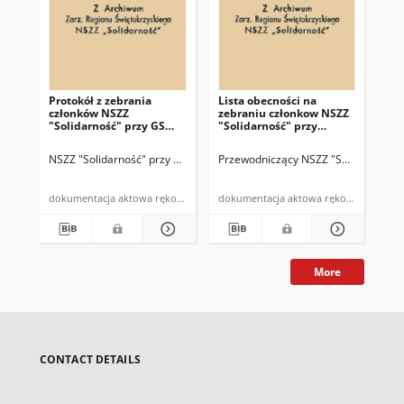
Protokół z zebrania
Lista obecności na
Pro
członków NSZZ
zebraniu członkow NSZZ
kom
"Solidarność" przy GS
"Solidarność" przy
odb
Bodzentyn odbytego w
Gminnej Spółdzielni
198
dniu 3 VI 1981r.
"SCh" w Bodzentynie w
NSZZ "Solidarność" przy GS Bodzentyn
Przewodniczący NSZZ "Solidarność" 
Prz
dniu 3 VI 1981r.
dokumentacja aktowa rękopis
dokumentacja aktowa rękopis
More
CONTACT DETAILS