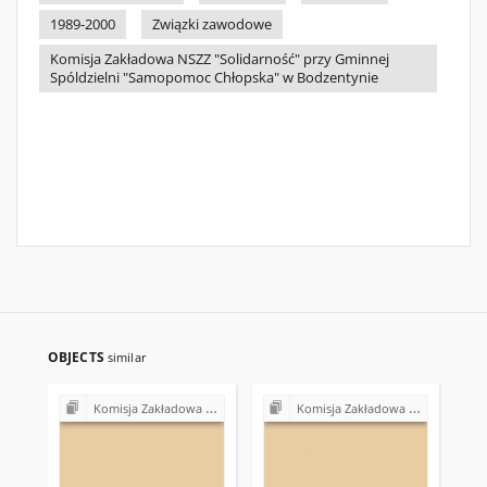
1989-2000
Związki zawodowe
Komisja Zakładowa NSZZ "Solidarność" przy Gminnej
Spóldzielni "Samopomoc Chłopska" w Bodzentynie
OBJECTS
similar
Komisja Zakładowa NSZZ "Solidarność" przy Gminnej Spółdzielni "Samopomoc Chłopska" w Bodzentynie
Komisja Zakładowa NSZZ "Solidarność" przy Gminnej Spółdzielni "Samopomoc Chłopska" w Bodzentynie