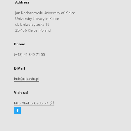
Address
Jan Kochanowski University of Kielce
University Library in Kielce
ul. Uniwersytecka 19
25-406 Kielce, Poland
Phone
(+48) 41 349 71 55
E-Mail
buk@ujk.edu.pl
Visit us!
http://buk.ujk.edu.pl/
Facebook
External
link,
will