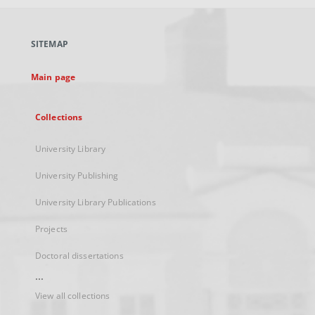
open
in
a
SITEMAP
new
tab
Main page
Collections
University Library
University Publishing
University Library Publications
Projects
Doctoral dissertations
...
View all collections