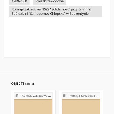
1989-2000
Związki zawodowe
Komisja Zakładowa NSZZ "Solidarność" przy Gminnej
Spóldzielni "Samopomoc Chłopska" w Bodzentynie
OBJECTS
similar
Komisja Zakładowa NSZZ "Solidarność" przy Gminnej Spółdzielni "Samopomoc Chłopska" w Bodzentynie
Komisja Zakładowa NSZZ "Solidarność" przy Gminnej Spółdzielni "Samopomoc Chłopska" w Bodzentynie