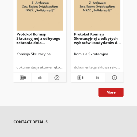
Protokół Komisji
Protokół Komisji
Pro
Skrutacyjnej z odbytego
Skrutacyjnej z odbytych
Skr
zebrania dnia
wyborów kandydatów do
spo
19.05.1981r.
Komisji Rewizyjnej
Komisja Skrutacyjna
Komisja Skrutacyjna
Kom
dokumentacja aktowa rękopis
dokumentacja aktowa rękopis
More
CONTACT DETAILS