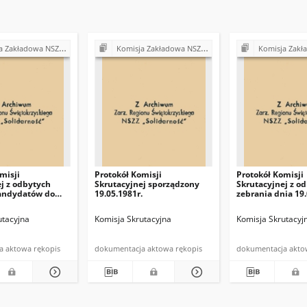
arność" przy Gminnej Spółdzielni "Samopomoc Chłopska" w Bodzentynie
Komisja Zakładowa NSZZ "Solidarność" przy Gminnej Spółdzielni "Samopomoc Chłopska" w Bodzentynie
Komisja Zakładowa NSZZ "Solidarność" przy Gminnej Spółd
misji
Protokół Komisji
Protokół Komisji
j z odbytych
Skrutacyjnej sporządzony
Skrutacyjnej z o
andydatów do
19.05.1981r.
zebrania dnia 19.
wizyjnej
utacyjna
Komisja Skrutacyjna
Komisja Skrutacyj
dokumentacja aktowa rękopis
dokumentacja aktowa rękopis