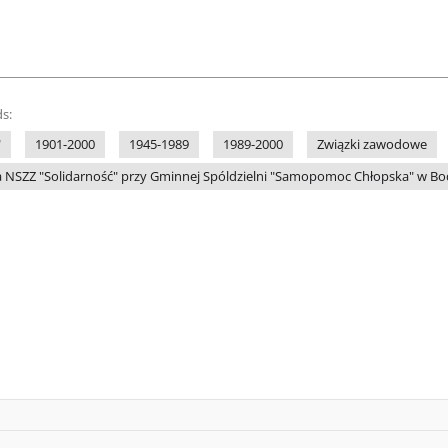
s:
"
1901-2000
1945-1989
1989-2000
Związki zawodowe
 NSZZ "Solidarność" przy Gminnej Spóldzielni "Samopomoc Chłopska" w Bo