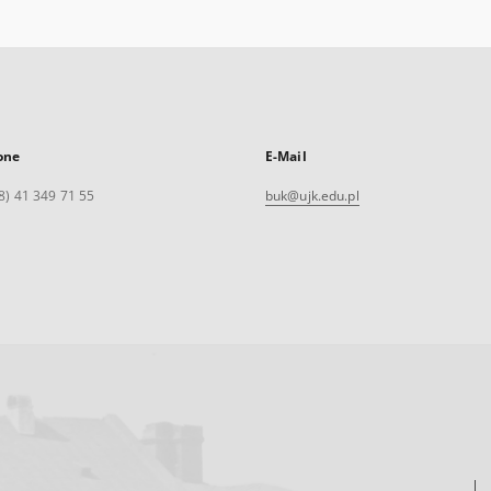
one
E-Mail
8) 41 349 71 55
buk@ujk.edu.pl