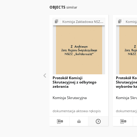
OBJECTS
similar
Komisja Zakładowa NSZZ "Solidarność" przy Gminnej Spółdzielni "Samopomoc Chłopska" w Bodzentynie
Komisja Zakładowa NSZZ "Solid
Protokół Komisji
Protokół Ko
Skrutacyjnej z odbytego
Skrutacyjne
zebrania
wyborów k
Komisji Re
Komisja Skrutacyjna
Komisja Skr
dokumentacja aktowa rękopis