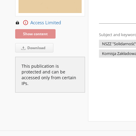
Access Limited
Show content
Subject and keyword
NSZZ "Solidarność
Download
Komisja Zakładowa
This publication is
protected and can be
accessed only from certain
IPs.