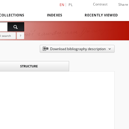
Contrast
Share
EN
PL
COLLECTIONS
INDEXES
RECENTLY VIEWED
 search
?
Download bibliography description
STRUCTURE