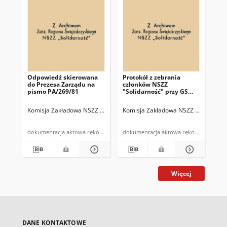
Odpowiedź skierowana
Protokół z zebrania
Pro
do Prezesa Zarządu na
członków NSZZ
Ko
pismo PA/269/81
"Solidarność" przy GS
"So
odbytego w dniu 2 III
Gm
1981r.
"S
Komisja Zakładowa NSZZ "Solidarność" przy Spółdzielni "Samopomoc 
Komisja Zakładowa NSZZ "Solidarnoś
Kom
w 
dni
dokumentacja aktowa rękopis
dokumentacja aktowa rękopis
Więcej
DANE KONTAKTOWE