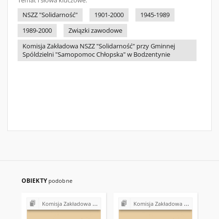
Temat i słowa kluczowe:
NSZZ "Solidarność"
1901-2000
1945-1989
1989-2000
Związki zawodowe
Komisja Zakładowa NSZZ "Solidarność" przy Gminnej
Spóldzielni "Samopomoc Chłopska" w Bodzentynie
OBIEKTY
podobne
Komisja Zakładowa NSZZ "Solidarność" przy Gminnej Spółdzielni "Samopomoc Chłopska" w Bodzentynie
Komisja Zakładowa NSZZ "Solidarność" przy Gminnej Spółdzielni "Samopomoc Chłopska" w Bodzentynie