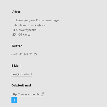
Adres
Uniwersytet Jana Kochanowskiego
Biblioteka Uniwersytecka
ul. Uniwersytecka 19
25-406 Kielce
Telefon
(+48) 41 349 71 55
E-Mail
buk@ujk.edu.pl
Odwiedź nas!
http://buk.ujk.edu.pl/
Facebook
Link