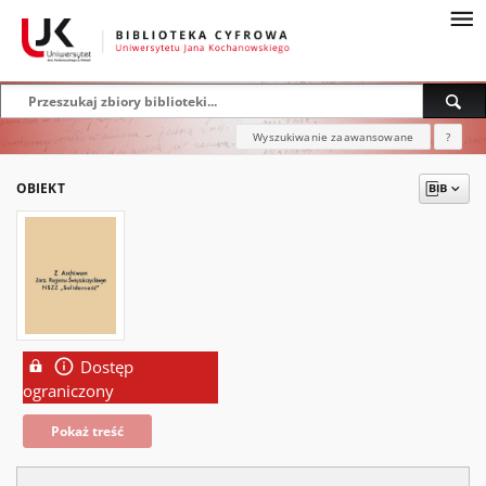
Wyszukiwanie zaawansowane
?
OBIEKT
Dostęp
ograniczony
Pokaż treść