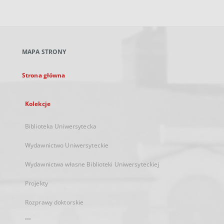
zewnętrzny,
otworzy
się
w
nowej
MAPA STRONY
karcie
Strona główna
Kolekcje
Biblioteka Uniwersytecka
Wydawnictwo Uniwersyteckie
Wydawnictwa własne Biblioteki Uniwersyteckiej
Projekty
Rozprawy doktorskie
...