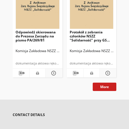
Odpowiedź skierowana
Protokół z zebrania
Pro
do Prezesa Zarządu na
członków NSZZ
Ko
pismo PA/269/81
"Solidarność" przy GS
"So
odbytego w dniu 2 III
Gm
1981r.
"S
Komisja Zakładowa NSZZ "Solidarność" przy Spółdzielni "Samopomoc 
Komisja Zakładowa NSZZ "Solidarnoś
Kom
w 
dni
dokumentacja aktowa rękopis
dokumentacja aktowa rękopis
More
CONTACT DETAILS