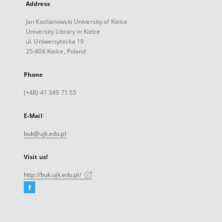
Address
Jan Kochanowski University of Kielce
University Library in Kielce
ul. Uniwersytecka 19
25-406 Kielce, Poland
Phone
(+48) 41 349 71 55
E-Mail
buk@ujk.edu.pl
Visit us!
http://buk.ujk.edu.pl/
Facebook
External
link,
will