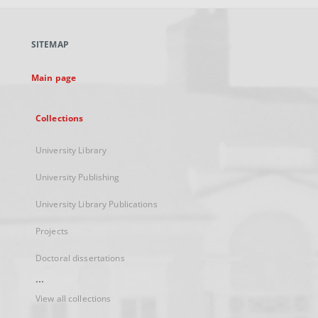
open
in
a
SITEMAP
new
tab
Main page
Collections
University Library
University Publishing
University Library Publications
Projects
Doctoral dissertations
...
View all collections