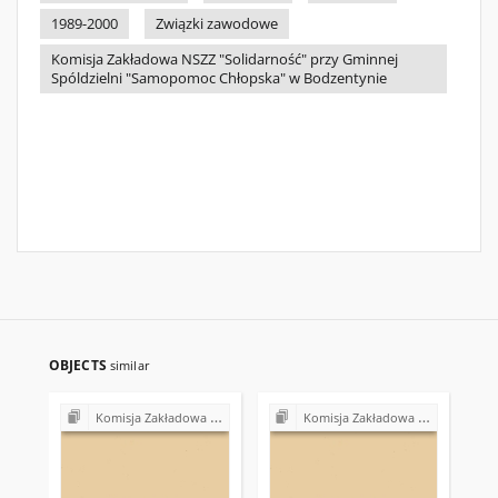
1989-2000
Związki zawodowe
Komisja Zakładowa NSZZ "Solidarność" przy Gminnej
Spóldzielni "Samopomoc Chłopska" w Bodzentynie
OBJECTS
similar
Komisja Zakładowa NSZZ "Solidarność" przy Gminnej Spółdzielni "Samopomoc Chłopska" w Bodzentynie
Komisja Zakładowa NSZZ "Solidarność" przy Gminnej Spółdzielni "Samopomoc Chłopska" w Bodzentynie