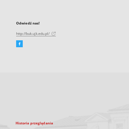
Odwiedź nas!
http://buk.ujk.edu.pl/
Facebook
Link
zewnętrzny,
otworzy
się
w
nowej
karcie
Historia przeglądania