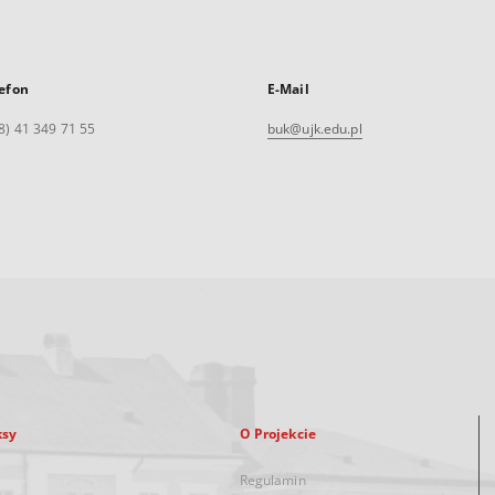
efon
E-Mail
8) 41 349 71 55
buk@ujk.edu.pl
ksy
O Projekcie
Regulamin