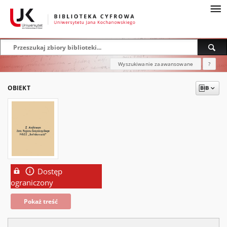
Wyszukiwanie zaawansowane
?
OBIEKT
Dostęp
ograniczony
Pokaż treść