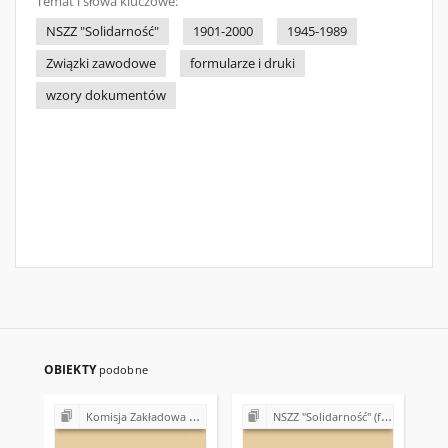
Temat i słowa kluczowe:
NSZZ "Solidarność"
1901-2000
1945-1989
Związki zawodowe
formularze i druki
wzory dokumentów
OBIEKTY
podobne
Komisja Zakładowa NSZZ "Solidarność" przy Urzędzie Gminy w Bodzentynie
NSZZ "Solidarność" (formalno-prawne podstawy działalności)