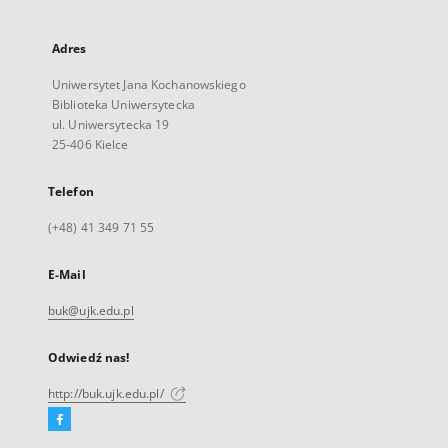
Adres
Uniwersytet Jana Kochanowskiego
Biblioteka Uniwersytecka
ul. Uniwersytecka 19
25-406 Kielce
Telefon
(+48) 41 349 71 55
E-Mail
buk@ujk.edu.pl
Odwiedź nas!
http://buk.ujk.edu.pl/
Facebook
Link