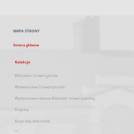
zewnętrzny,
otworzy
się
w
nowej
MAPA STRONY
karcie
Strona główna
Kolekcje
Biblioteka Uniwersytecka
Wydawnictwo Uniwersyteckie
Wydawnictwa własne Biblioteki Uniwersyteckiej
Projekty
Rozprawy doktorskie
...