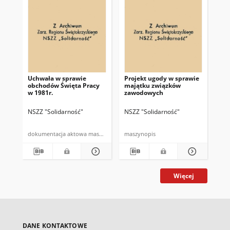
Uchwała w sprawie
Projekt ugody w sprawie
[In
obchodów Święta Pracy
majątku związków
wy
w 1981r.
zawodowych
go
NSZZ "Solidarność"
NSZZ "Solidarność"
[NS
dokumentacja aktowa maszynopis
maszynopis
Więcej
DANE KONTAKTOWE