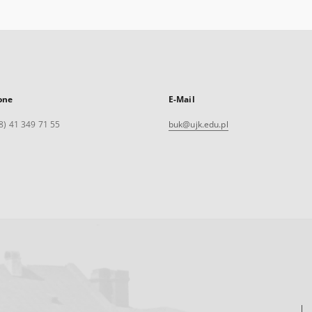
one
E-Mail
8) 41 349 71 55
buk@ujk.edu.pl