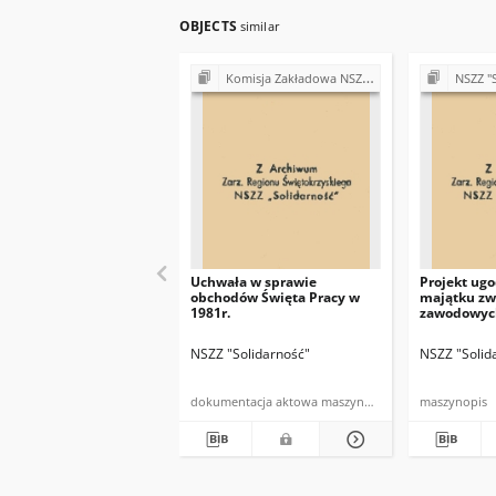
OBJECTS
similar
Komisja Zakładowa NSZZ "Solidarność" przy Urzędzie Gminy w Bodzentynie
NSZZ "Solidarność"
Uchwała w sprawie
Projekt ug
obchodów Święta Pracy w
majątku zw
1981r.
zawodowyc
NSZZ "Solidarność"
NSZZ "Solid
dokumentacja aktowa maszynopis
maszynopis