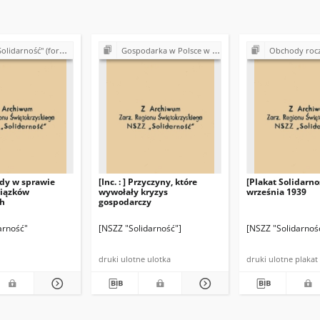
 (formalno-prawne podstawy działalności)
Gospodarka w Polsce w latach 80.
Obchody rocznic historyczn
ody w sprawie
[Inc. : ] Przyczyny, które
[Plakat Solidarnoś
iązków
wywołały kryzys
września 1939
h
gospodarczy
arność"
[NSZZ "Solidarność"]
[NSZZ "Solidarnoś
druki ulotne ulotka
druki ulotne plakat