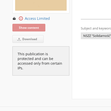
Access Limited
Show content
Subject and keyword
NSZZ "Solidarność
Download
This publication is
protected and can be
accessed only from certain
IPs.