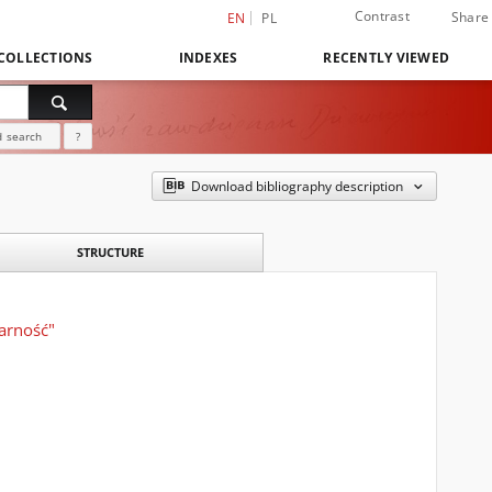
Contrast
Share
EN
PL
COLLECTIONS
INDEXES
RECENTLY VIEWED
 search
?
Download bibliography description
STRUCTURE
arność"