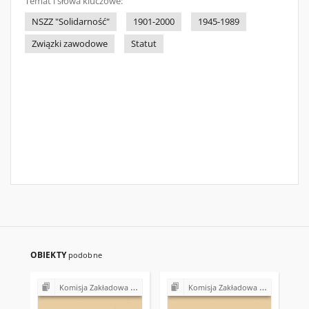
Temat i słowa kluczowe:
NSZZ "Solidarność"
1901-2000
1945-1989
Związki zawodowe
Statut
OBIEKTY
podobne
Komisja Zakładowa NSZZ "Solidarność" przy Urzędzie Gminy w Bodzentynie
Komisja Zakładowa NSZZ "Solidarność" przy Urzędzie Gminy w Bodzentynie