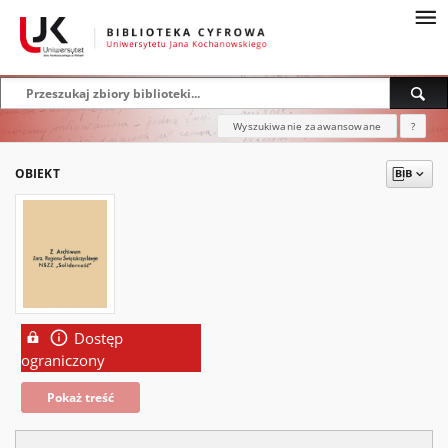
Wyszukiwanie zaawansowane
?
OBIEKT
Dostęp
ograniczony
Pokaż treść