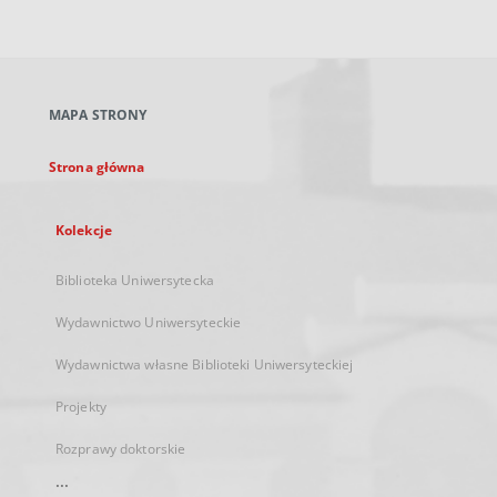
zewnętrzny,
otworzy
się
w
nowej
MAPA STRONY
karcie
Strona główna
Kolekcje
Biblioteka Uniwersytecka
Wydawnictwo Uniwersyteckie
Wydawnictwa własne Biblioteki Uniwersyteckiej
Projekty
Rozprawy doktorskie
...