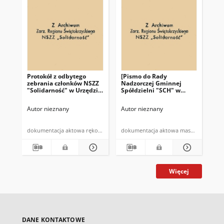
Protokół z odbytego
[Pismo do Rady
Pro
zebrania członków NSZZ
Nadzorczej Gminnej
pr
"Solidarność" w Urzędzie
Spółdzielni "SCH" w
NSZ
Gminy w Bodzentynie w
Bodzentynie]: "Zebranie
te
dniu 10.07.1981 r. (…)"
Przewodniczacych NSZZ
Autor nieznany
Autor nieznany
Aut
"Solidarność" w
Bodzentynie w dniu 19
czerwca 1981 roku (…)"
dokumentacja aktowa rękopis
dokumentacja aktowa maszynopis
Więcej
DANE KONTAKTOWE