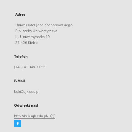
Adres
Uniwersytet Jana Kochanowskiego
Biblioteka Uniwersytecka
ul. Uniwersytecka 19
25-406 Kielce
Telefon
(+48) 41 349 71 55
E-Mail
buk@ujk.edu.pl
Odwiedź nas!
http://buk.ujk.edu.pl/
Facebook
Link