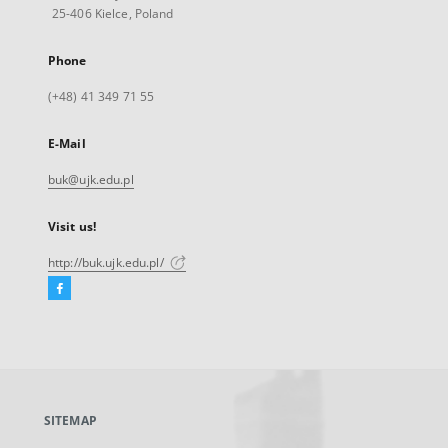
25-406 Kielce, Poland
Phone
(+48) 41 349 71 55
E-Mail
buk@ujk.edu.pl
Visit us!
http://buk.ujk.edu.pl/
Facebook
External
link,
will
open
in
a
SITEMAP
new
tab