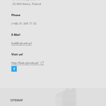
25-406 Kielce, Poland
Phone
(+48) 41 349 71 55
E-Mail
buk@ujk.edu.pl
Visit us!
http://buk.ujk.edu.pl/
Facebook
External
link,
will
open
in
a
SITEMAP
new