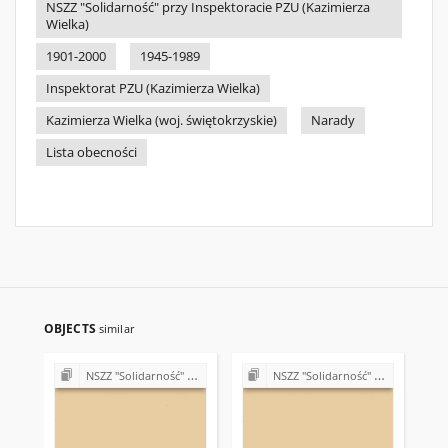
NSZZ "Solidarność" przy Inspektoracie PZU (Kazimierza
Wielka)
1901-2000
1945-1989
Inspektorat PZU (Kazimierza Wielka)
Kazimierza Wielka (woj. świętokrzyskie)
Narady
Lista obecności
OBJECTS
similar
NSZZ "Solidarność" w PZU w Kielcach oraz Inspektoracie PZU w Kazimierzy Wielkiej
NSZZ "Solidarność" w PZU w Kielcach oraz Inspektoracie PZU w Kazimierzy Wielkiej