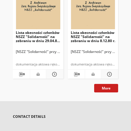
Lista obecności członków
Lista obecności członków
[No
NSZZ "Solidarność" na
NSZZ "Solidarność" na
Skr
zebraniu w dniu 29.04.81
zebraniu w dniu 8.12.80 r.
NSZ
r.
In
Kaz
[NSZZ "Solidarność" przy Inspektoracie PZU w Kazimierzy Wielkiej]
[NSZZ "Solidarność" przy Inspektorac
[NS
dokumentacja aktowa rękopis
dokumentacja aktowa rękopis
More
CONTACT DETAILS