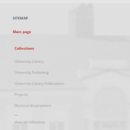
open
in
a
SITEMAP
new
tab
Main page
Collections
University Library
University Publishing
University Library Publications
Projects
Doctoral dissertations
...
View all collections