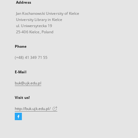
Address
Jan Kochanowski University of Kielce
University Library in Kielce
ul. Uniwersytecka 19
25-406 Kielce, Poland
Phone
(+48) 41 349 71 55
E-Mail
buk@ujk.edu.pl
Visit us!
http://buk.ujk.edu.pl/
Facebook
External
link,
will