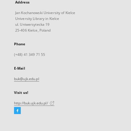
Address
Jan Kochanowski University of Kielce
University Library in Kielce
ul. Uniwersytecka 19
25-406 Kielce, Poland
Phone
(+48) 41 349 71 55
E-Mail
buk@ujk.edu.pl
Visit us!
http://buk.ujk.edu.pl/
Facebook
External
link,
will