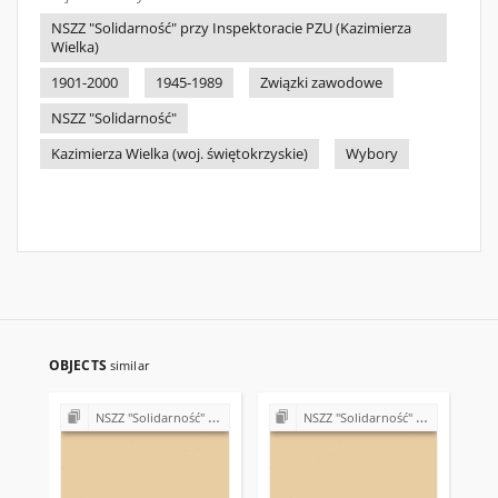
NSZZ "Solidarność" przy Inspektoracie PZU (Kazimierza
Wielka)
1901-2000
1945-1989
Związki zawodowe
NSZZ "Solidarność"
Kazimierza Wielka (woj. świętokrzyskie)
Wybory
OBJECTS
similar
NSZZ "Solidarność" w PZU w Kielcach oraz Inspektoracie PZU w Kazimierzy Wielkiej
NSZZ "Solidarność" w PZU w Kielcach oraz Inspektoracie PZU w Kazimierzy Wielkiej