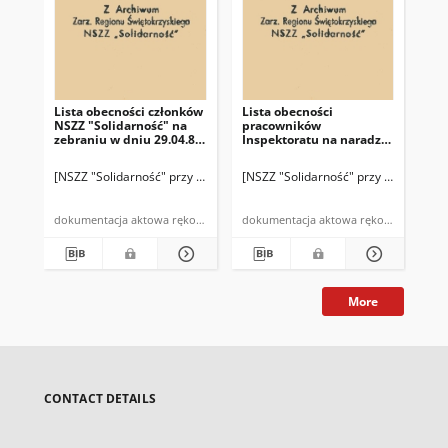
Lista obecności członków
Lista obecności
Lis
NSZZ "Solidarność" na
pracowników
NSZ
zebraniu w dniu 29.04.81
Inspektoratu na naradzie
zeb
r.
w dn. 3 II 1981
[NSZZ "Solidarność" przy Inspektoracie PZU w Kazimierzy Wielkiej]
[NSZZ "Solidarność" przy Inspektorac
[NS
dokumentacja aktowa rękopis
dokumentacja aktowa rękopis
More
CONTACT DETAILS