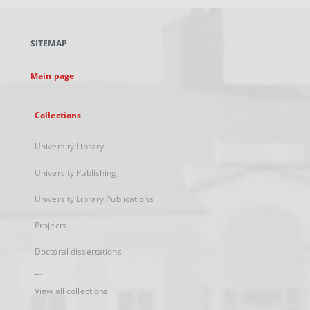
open
in
a
SITEMAP
new
tab
Main page
Collections
University Library
University Publishing
University Library Publications
Projects
Doctoral dissertations
...
View all collections